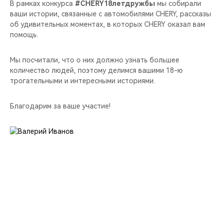
CHERY REMOTE
В рамках конкурса
#CHERY18летдружбы
мы собирали
ваши истории, связанные с автомобилями CHERY, рассказы
об удивительных моментах, в которых CHERY оказал вам
CHERY И СПОРТ
помощь.
НАШИ МЕРОПРИЯТИЯ
Мы посчитали, что о них должно узнать большее
количество людей, поэтому делимся вашими 18-ю
ВИДЕООБЗОРЫ
трогательными и интересными историями.
CHERY ДЛЯ ДЕТЕЙ
Благодарим за ваше участие!