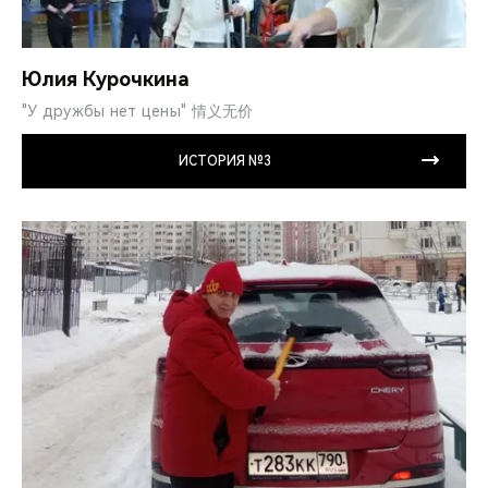
Юлия Курочкина
"У дружбы нет цены" 情义无价
ИСТОРИЯ №3