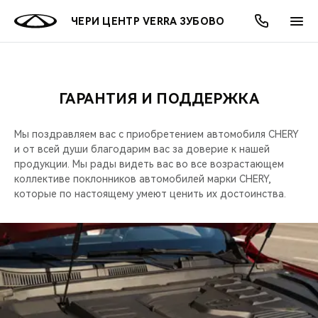
ЧЕРИ ЦЕНТР VERRA ЗУБОВО
ГАРАНТИЯ И ПОДДЕРЖКА
ОНЛАЙН СЕРВИСЫ
ПОКУПАТЕЛЯМ
ВЛАДЕЛЬЦАМ
О КОМПАНИИ
МИР CHERY
МОДЕЛИ
АКЦИИ
Мы поздравляем вас с приобретением автомобиля CHERY
ВЫБОР И ПОКУПКА
СЕРВИС
АКСЕССУАРЫ
ВЫГОДЫ И АКЦИИ
ВЫБОР И ПОКУПКА
О НАС
ВСЕ МОДЕЛИ
и от всей души благодарим вас за доверие к нашей
продукции. Мы рады видеть вас во все возрастающем
КРЕДИТ И СТРАХОВАНИЕ
ЗАПЧАСТИ И АКСЕССУАРЫ
О БРЕНДЕ
КРЕДИТ
МЫ В СОЦСЕТЯХ
коллективе поклонников автомобилей марки CHERY,
КРОССОВЕРЫ
которые по настоящему умеют ценить их достоинства.
ПОДДЕРЖКА
CHERY В СОЦСЕТЯХ
СЕДАНЫ
CHERY CONNECT
ЛЮДИ CHERY
НОВИНКИ
БЛАГОТВОРИТЕЛЬНОСТЬ