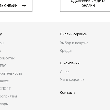
ОДОБРЕНИЕ КРЕДИТА
ТЬ ОНЛАЙН
ОНЛАЙН
y
Онлайн сервисы
ары
Выбор и покупка
е
Кредит
соцсетях
О компании
ERY
О нас
орительность
Мы в соцсетях
emote
 СПОРТ
Контакты
роприятия
зоры