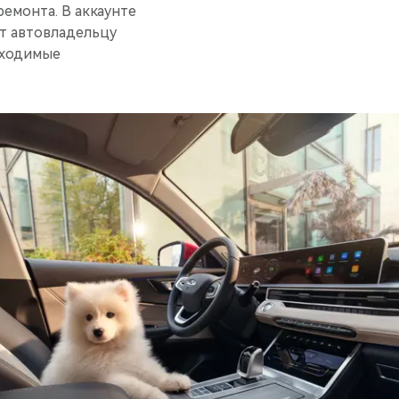
емонта. В аккаунте
ет автовладельцу
бходимые