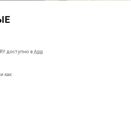
ЫЕ
RY доступно в
App
 как: