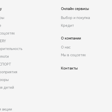
y
Онлайн сервисы
ары
Выбор и покупка
е
Кредит
соцсетях
О компании
ERY
О нас
орительность
Мы в соцсетях
emote
 СПОРТ
Контакты
роприятия
зоры
ля детей
и акции