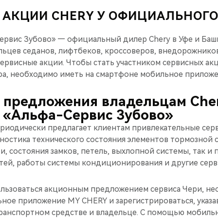
 АКЦИИ CHERY У ОФИЦИАЛЬНОГО
ервис Зубово» — официальный дилер Chery в Уфе и Ба
льцев седанов, лифтбеков, кроссоверов, внедорожнико
ервисные акции. Чтобы стать участником сервисных ак
а, необходимо иметь на смартфоне мобильное приложе
 предложения владельцам Cher
 «Альфа-Сервис Зубово»
риодически предлагает клиентам привлекательные серв
гностика технического состояния элементов тормозной 
ти, состояния замков, петель, выхлопной системы, так и
тей, работы системы кондиционирования и другие сер
ользоваться акционным предложением сервиса Чери, н
ьное приложение MY CHERY и зарегистрироваться, указ
транспортном средстве и владельце. С помощью мобиль