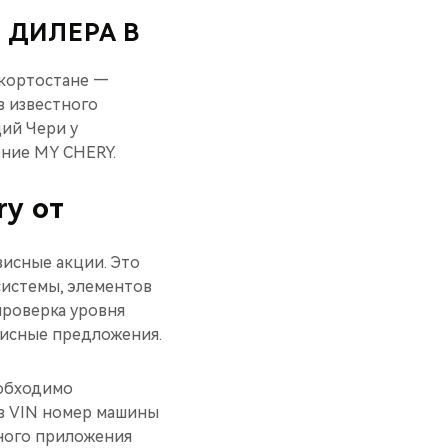
 ДИЛЕРА В
шкортостане —
в известного
ций Чери у
ние MY CHERY.
y от
исные акции. Это
системы, элементов
 проверка уровня
висные предложения.
еобходимо
ав VIN номер машины
ного приложения