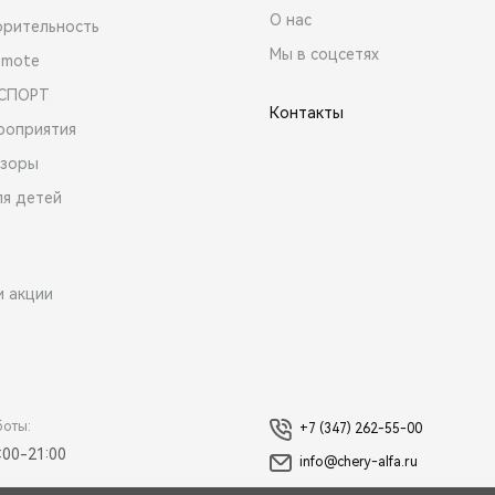
О нас
орительность
Мы в соцсетях
emote
 СПОРТ
Контакты
роприятия
зоры
ля детей
и акции
боты:
+7 (347) 262-55-00
:00-21:00
info@chery-alfa.ru