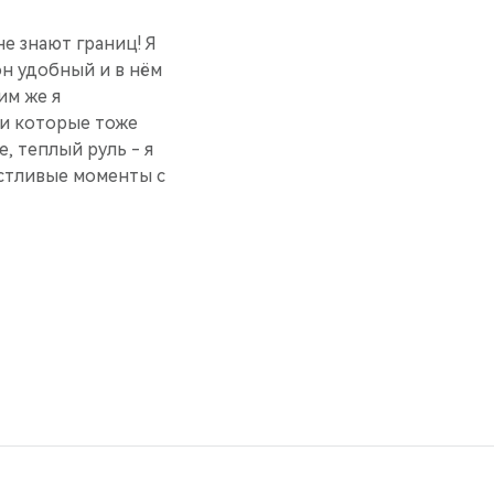
е знают границ! Я
н удобный и в нём
им же я
ли которые тоже
, теплый руль - я
астливые моменты с