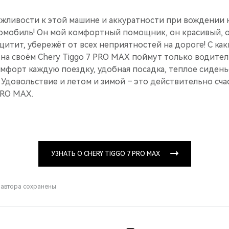
ливости к этой машине и аккуратности при вождении н
томобиль! Он мой комфортный помощник, он красивый, о
ащитит, убережёт от всех неприятностей на дороге! С как
 на своём Chery Tiggo 7 PRO MAX поймут только водите
мфорт каждую поездку, удобная посадка, теплое сиденье
 Удовольствие и летом и зимой – это действительно сч
PRO MAX.
УЗНАТЬ О CHERY TIGGO 7 PRO MAX
 автора сохранены