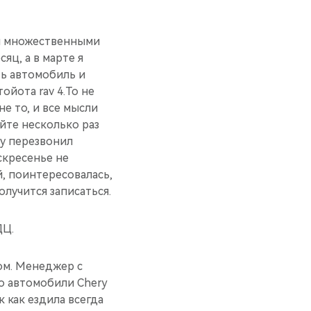
 и множественными
яц, а в марте я
ть автомобиль и
ойота rav 4.То не
е то, и все мысли
айте несколько раз
ту перезвонил
скресенье не
й, поинтересовалась,
олучится записаться.
ДЦ.
ом. Менеджер с
о автомобили Chery
к как ездила всегда