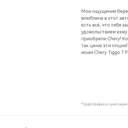
Мои ощущения береж
влюблена в этот ав
есть всё, что тебя з
удовольствием езжу
приобрели Сhery! Ко
так ценю эти опции!
моим Chery Tiggo 7 
*Орфография и пунктуация