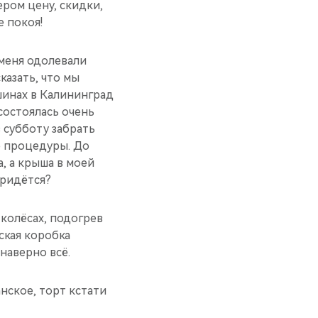
ром цену, скидки,
е покоя!
меня одолевали
казать, что мы
шинах в Калининград
состоялась очень
 субботу забрать
е процедуры. До
, а крыша в моей
придётся?
 колёсах, подогрев
ская коробка
наверно всё.
анское, торт кстати