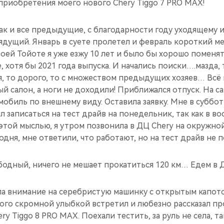
приобретения моего нового Chery Tiggo 7 PRO MAX!
как и все предыдущие, с благодарности году уходящему
ядущий. Январь в суете пролетел и февраль короткий мес
своей Тойоте я уже езжу 10 лет и было бы хорошо поменя
 хотя бы 2021 года выпуска. И начались поиски….мазда, т
, то дорого, то с множеством предыдущих хозяев… Всё н
й салон, а ноги не доходили! Приближался отпуск. На с
обиль по внешнему виду. Оставила заявку. Мне в суббо
записаться на тест драйв на понедельник, так как в во
 этой мыслью, я утром позвонила в ДЦ Chery на окружно
одня, мне ответили, что работают, но на тест драйв не п
бодный, ничего не мешает прокатиться 120 км… Едем в 
ла внимание на серебристую машинку с открытым капот
ого скромной улыбкой встретил и любезно рассказал пр
ry Tiggo 8 PRO MAX. Поехали тестить, за руль не села, та