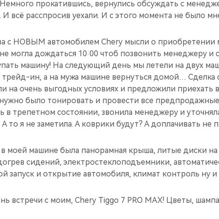
 Немного прокатившись, вернулись обсуждать с менедже
 И всё расспросив уехали. И с этого момента не было мн
ва с НОВЫМ автомобилем Сhery мысли о приобретении 
 не могла дождаться 10:00 чтоб позвонить менеджеру и с
упать машину! На следующий день мы летели на двух ма
 трейд-ин, а на мужа машине вернуться домой… Сделка 
и на очень выгодных условиях и предложили приехать в
к нужно было тонировать и провести все предпродажны
ь в трепетном состоянии, звонила менеджеру и уточняла
А то я не заметила. А коврики будут? А доплачивать не 
б в моей машине была панорамная крыша, литые диски на
одогрев сидений, электростеклоподъемники, автоматиче
ой запуск и открытие автомобиля, климат контроль ну и 
ень встречи с моим, Chery Tiggo 7 PRO MAX! Цветы, шамп