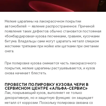
CHERY REMOTE
CHERY И СПОРТ
Мелкие царапины на лакокрасочном покрытии
НАШИ МЕРОПРИЯТИЯ
автомобилей — явление распространенное. Причиной
появления таких дефектов обычно становится постоянная
«бомбардировка» кузова песчинками, гравием, кусочками
ВИДЕООБЗОРЫ
битума. Владельцы сами могут царапать металл слишком
жесткими тряпками при мойке или щетками при сметании
CHERY ДЛЯ ДЕТЕЙ
снега.
При полировке кузова снимается часть лакокрасочного
покрытия, мелкие царапины растушевываются, и кузов
снова начинает блестеть.
ПРОВЕСТИ ПОЛИРОВКУ КУЗОВА ЧЕРИ В
СЕРВИСНОМ ЦЕНТРЕ «АЛЬФА-СЕРВИС»
Лак, покрывающий кузов, выполняет не только
декоративную, но и защитную функцию: он защищает
металл от коррозии. Поскольку полировка связана со