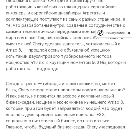
глобального рынка? Смотрите: проектируют их
работающие в китайских автоконцернах европейские
инженеры и европейские дизайнеры. Агрегаты и
комплектующие поступают из самых разных стран мира, а
те, что разработаны внутри, созданы в сотрудничестве с
самыми технологически передовыми компаниями со всего
Privacy notice
мира опять же. Так, австрийская компания AVL — а именно
вместе с ней Chery сделала двигатель, установленный в
Arrizo 8, — прошлой осенью объявила об успешном
испытании двухлитрового турбированного мотора
мощностью 410 л.с. с крутящим моментом 500 Нм, который
работает на… водороде.
Сегодня тренд — гибриды и «электрички», но, может
быть, Chery вскоре станет пионером нового направления?
И как знать, не появится ли вскоре у компании новый
бизнес-седан, мощнее и экономичнее нынешнего Arrizo 8,
который при этом будет заправляться водой? Что будет
вполне в духе времени: «зеленая» повестка. ESG,
социально ответственный бизнес, вот это вот все.
Главное, чтобы будущий бизнес-седан Chery унаследовал