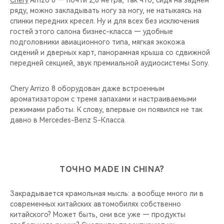
Chery
Arrizo 8 — почти 2,8 метра, так что, сидя на заднем
ряду, можно закладывать ногу за ногу, не натыкаясь на
спинки передних кресел. Ну и для всех без исключения
гостей этого салона бизнес-класса — удобные
подголовники авиационного типа, мягкая экокожа
сидений и дверных карт, панорамная крыша со сдвижной
передней секцией, звук премиальной аудиосистемы Sony.
Chery Arrizo 8 оборудован даже встроенным
ароматизатором с тремя запахами и настраиваемыми
режимами работы. К слову, впервые он появился не так
давно в Mercedes-Benz S-Класса.
ТОЧНО MADE IN CHINA?
Закрадывается крамольная мысль: а вообще много ли в
современных китайских автомобилях собственно
китайского? Может быть, они все уже — продукты