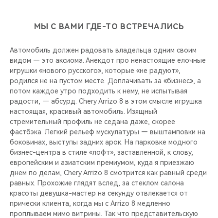
МЫ С ВАМИ ГДЕ-ТО ВСТРЕЧАЛИСЬ
Автомобиль должен радовать владельца одним своим
видом — это аксиома. Анекдот про ненастоящие елочные
игрушки «нового русского», которые «не радуют»,
родился не на пустом месте. Доплачивать за «бизнес», а
потом каждое утро подходить к нему, не испытывая
радости, — абсурд. Chery Arrizo 8 в этом смысле игрушка
настоящая, красивый автомобиль. Изящный
стремительный профиль не седана даже, скорее
фастбэка. Легкий рельеф мускулатуры — выштамповки на
боковинах, выступы задних арок. На парковке модного
бизнес-центра в стиле «лофт», заставленной, к слову,
европейским и азиатским премиумом, куда я приезжаю
днем по делам, Chery Arrizo 8 смотрится как равный среди
равных. Прохожие глядят вслед, за стеклом салона
красоты девушка-мастер на секунду отвлекается от
прически клиента, когда мы с Arrizo 8 медленно
проплываем мимо витрины. Так что представительскую