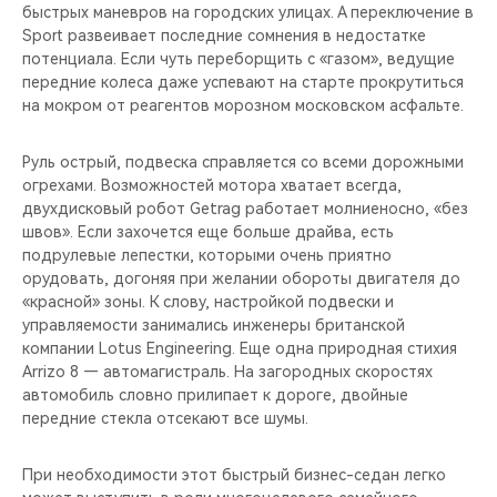
быстрых маневров на городских улицах. А переключение в
Sport развеивает последние сомнения в недостатке
потенциала. Если чуть переборщить с «газом», ведущие
передние колеса даже успевают на старте прокрутиться
на мокром от реагентов морозном московском асфальте.
Руль острый, подвеска справляется со всеми дорожными
огрехами. Возможностей мотора хватает всегда,
двухдисковый робот Getrag работает молниеносно, «без
швов». Если захочется еще больше драйва, есть
подрулевые лепестки, которыми очень приятно
орудовать, догоняя при желании обороты двигателя до
«красной» зоны. К слову, настройкой подвески и
управляемости занимались инженеры британской
компании Lotus Engineering. Еще одна природная стихия
Arrizo 8 — автомагистраль. На загородных скоростях
автомобиль словно прилипает к дороге, двойные
передние стекла отсекают все шумы.
При необходимости этот быстрый бизнес-седан легко