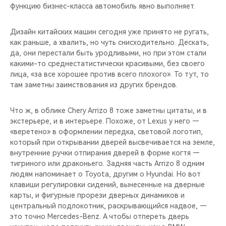
функцию бизнес-класса автомобиль явно выполняет.
Дизайн китайских машин сегодня уже принято не ругать,
как раньше, а хвалить, но чуть снисходительно. Дескать,
да, они перестали быть уродливыми, но при этом стали
какими-то среднестатистически красивыми, без своего
лица, «за все хорошее против всего плохого». То тут, то
там заметны заимствования из других брендов.
Что ж, в облике Chery Arrizo 8 тоже заметны цитаты, и в
экстерьере, и в интерьере. Похоже, от Lexus у него —
«веретено» в оформлении передка, световой логотип,
который при открывании дверей высвечивается на земле,
внутренние ручки отпирания дверей в форме когтя —
тигриного или драконьего. Задняя часть Arrizo 8 одним
людям напоминает о Toyota, другим о Hyundai. Но вот
клавиши регулировки сидений, вынесенные на дверные
карты, и фигурные прорези дверных динамиков и
центральный подлокотник, раскрывающийся надвое, —
это точно Mercedes-Benz. А чтобы отпереть дверь