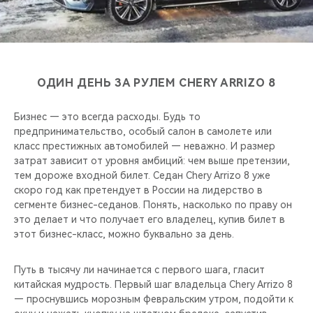
CHERY REMOTE
CHERY И СПОРТ
НАШИ МЕРОПРИЯТИЯ
ОДИН ДЕНЬ ЗА РУЛЕМ CHERY ARRIZO 8
ВИДЕООБЗОРЫ
Бизнес — это всегда расходы. Будь то
предпринимательство, особый салон в самолете или
CHERY ДЛЯ ДЕТЕЙ
класс престижных автомобилей — неважно. И размер
затрат зависит от уровня амбиций: чем выше претензии,
тем дороже входной билет. Седан Chery Arrizo 8 уже
скоро год как претендует в России на лидерство в
сегменте бизнес-седанов. Понять, насколько по праву он
это делает и что получает его владелец, купив билет в
этот бизнес-класс, можно буквально за день.
Путь в тысячу ли начинается с первого шага, гласит
китайская мудрость. Первый шаг владельца Chery Arrizo 8
— проснувшись морозным февральским утром, подойти к