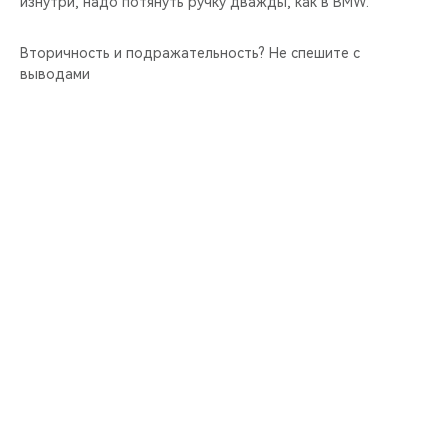
изнутри, надо потянуть ручку дважды, как в BMW.
Вторичность и подражательность? Не спешите с
выводами